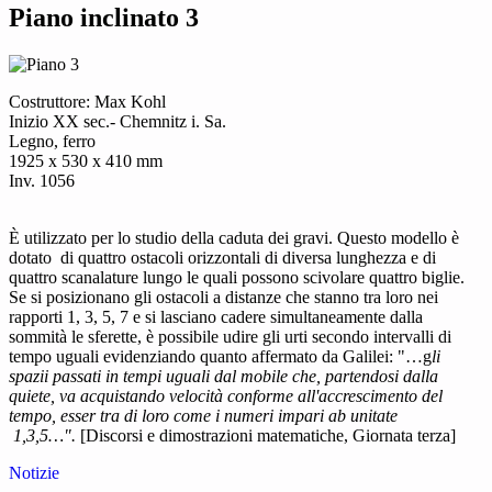
Piano inclinato 3
Costruttore: Max Kohl
Inizio XX sec.- Chemnitz i. Sa.
Legno, ferro
1925 x 530 x 410 mm
Inv. 1056
È utilizzato per lo studio della caduta dei gravi. Questo modello è
dotato di quattro ostacoli orizzontali di diversa lunghezza e di
quattro scanalature lungo le quali possono scivolare quattro biglie.
Se si posizionano gli ostacoli a distanze che stanno tra loro nei
rapporti 1, 3, 5, 7 e si lasciano cadere simultaneamente dalla
sommità le sferette, è possibile udire gli urti secondo intervalli di
tempo uguali evidenziando quanto affermato da Galilei: "…g
li
spazii passati in tempi uguali dal mobile che, partendosi dalla
quiete, va acquistando velocità conforme all'accrescimento del
tempo, esser tra di loro come i numeri impari ab unitate
1,3,5…".
[Discorsi e dimostrazioni matematiche, Giornata terza]
Notizie