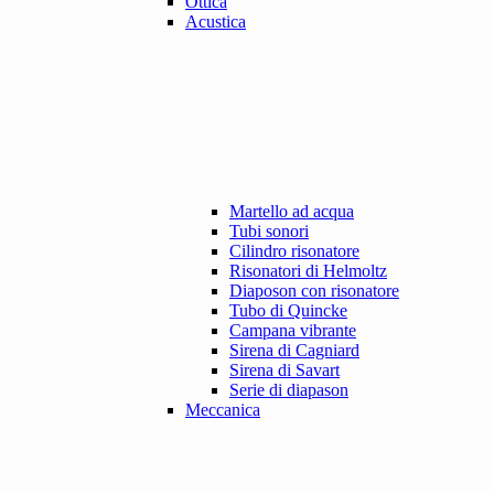
Ottica
Acustica
Martello ad acqua
Tubi sonori
Cilindro risonatore
Risonatori di Helmoltz
Diaposon con risonatore
Tubo di Quincke
Campana vibrante
Sirena di Cagniard
Sirena di Savart
Serie di diapason
Meccanica