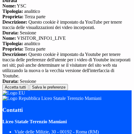
Durata
Nome:
YSC
Tipologia:
analitico
Proprieta:
Terza parte
Descrizione:
Questo cookie è impostato da YouTube per tenere
traccia delle visualizzazioni dei video incorporati.
Durata:
Sessione
Nome:
VISITOR_INFO1_LIVE
Tipologia:
analitico
Proprieta:
Terza parte
Descrizione:
Questo cookie è impostato da Youtube per tenere
traccia delle preferenze dell'utente per i video di Youtube incorporati
nei siti; può anche determinare se il visitatore del sito web sta
utilizzando la nuova o la vecchia versione dell'interfaccia di
Youtube.
Durata:
Sessione
Accetta tutti
Salva le preferenze
Liceo Statale Terenzio Mamiani
Contatti
Liceo Statale Terenzio Mamiani
Viale delle Milizie, 30 - 00192 - Roma (RM)