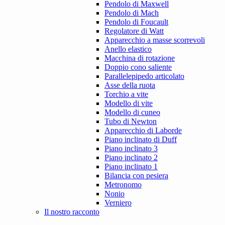
Pendolo di Maxwell
Pendolo di Mach
Pendolo di Foucault
Regolatore di Watt
Apparecchio a masse scorrevoli
Anello elastico
Macchina di rotazione
Doppio cono saliente
Parallelepipedo articolato
Asse della ruota
Torchio a vite
Modello di vite
Modello di cuneo
Tubo di Newton
Apparecchio di Laborde
Piano inclinato di Duff
Piano inclinato 3
Piano inclinato 2
Piano inclinato 1
Bilancia con pesiera
Metronomo
Nonio
Verniero
Il nostro racconto