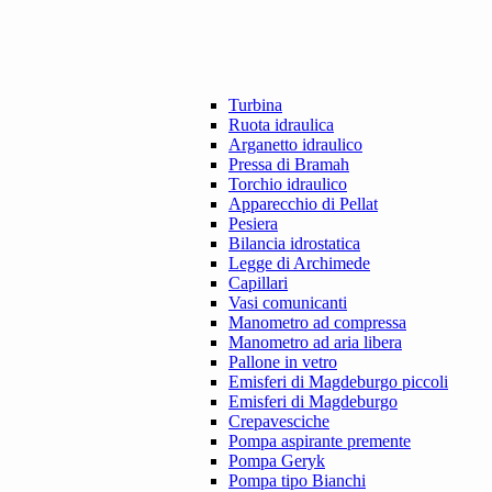
Turbina
Ruota idraulica
Arganetto idraulico
Pressa di Bramah
Torchio idraulico
Apparecchio di Pellat
Pesiera
Bilancia idrostatica
Legge di Archimede
Capillari
Vasi comunicanti
Manometro ad compressa
Manometro ad aria libera
Pallone in vetro
Emisferi di Magdeburgo piccoli
Emisferi di Magdeburgo
Crepavesciche
Pompa aspirante premente
Pompa Geryk
Pompa tipo Bianchi