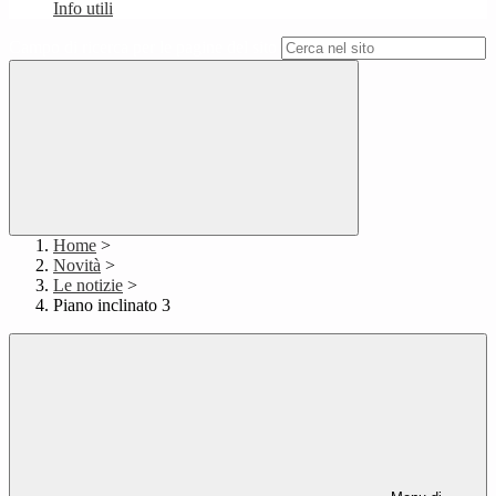
Info utili
Campo di ricerca per le pagine del sito
Home
>
Novità
>
Le notizie
>
Piano inclinato 3