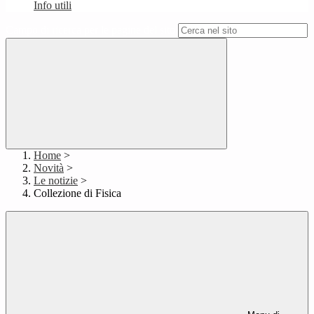
Info utili
Campo di ricerca per le pagine del sito
Home
>
Novità
>
Le notizie
>
Collezione di Fisica