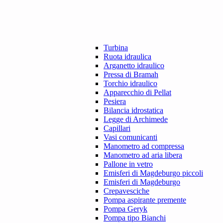
Turbina
Ruota idraulica
Arganetto idraulico
Pressa di Bramah
Torchio idraulico
Apparecchio di Pellat
Pesiera
Bilancia idrostatica
Legge di Archimede
Capillari
Vasi comunicanti
Manometro ad compressa
Manometro ad aria libera
Pallone in vetro
Emisferi di Magdeburgo piccoli
Emisferi di Magdeburgo
Crepavesciche
Pompa aspirante premente
Pompa Geryk
Pompa tipo Bianchi