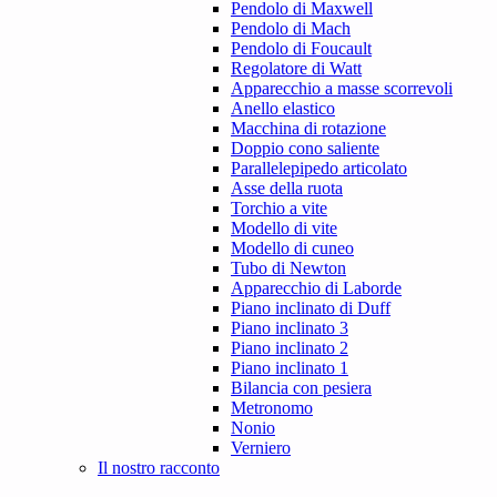
Pendolo di Maxwell
Pendolo di Mach
Pendolo di Foucault
Regolatore di Watt
Apparecchio a masse scorrevoli
Anello elastico
Macchina di rotazione
Doppio cono saliente
Parallelepipedo articolato
Asse della ruota
Torchio a vite
Modello di vite
Modello di cuneo
Tubo di Newton
Apparecchio di Laborde
Piano inclinato di Duff
Piano inclinato 3
Piano inclinato 2
Piano inclinato 1
Bilancia con pesiera
Metronomo
Nonio
Verniero
Il nostro racconto