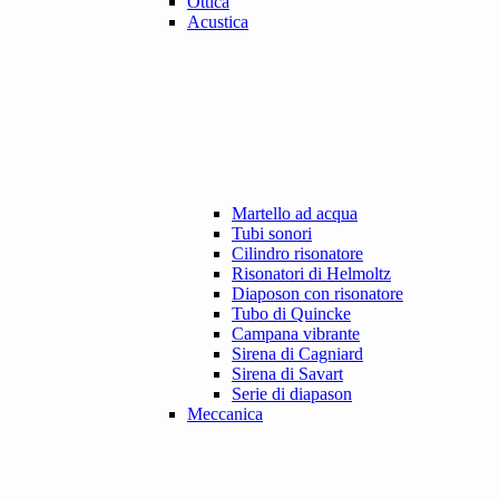
Ottica
Acustica
Martello ad acqua
Tubi sonori
Cilindro risonatore
Risonatori di Helmoltz
Diaposon con risonatore
Tubo di Quincke
Campana vibrante
Sirena di Cagniard
Sirena di Savart
Serie di diapason
Meccanica