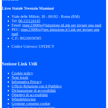
Liceo Statale Terenzio Mamiani
Viale delle Milizie, 30 - 00192 - Roma (RM)
Tel:
06.121124145
Email:
rmpc23000x@istruzione.it
Link per inviare una mail
PEC:
rmpc23000x@pec.istruzione.it
Link per inviare una
mail
C.F.: 80226030585
Codice Univoco: UFEHCY
Sezione Link Utili
Cookie policy
Note legali
Informativa Privacy
Ufficio Relazioni con il Pubblico
Dichiarazione di accessibilità
Obiettivi di accessibilità
Whistleblowing
Gestione consensi cookie
Amministrazione trasparente