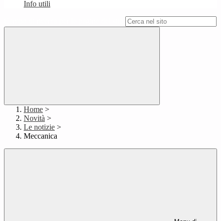
Info utili
Campo di ricerca per le pagine del sito
Home
>
Novità
>
Le notizie
>
Meccanica