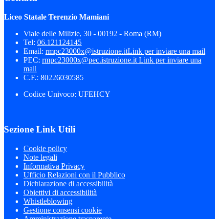
Liceo Statale Terenzio Mamiani
Viale delle Milizie, 30 - 00192 - Roma (RM)
Tel:
06.121124145
Email:
rmpc23000x@istruzione.it
Link per inviare una mail
PEC:
rmpc23000x@pec.istruzione.it
Link per inviare una
mail
C.F.: 80226030585
Codice Univoco: UFEHCY
Sezione Link Utili
Cookie policy
Note legali
Informativa Privacy
Ufficio Relazioni con il Pubblico
Dichiarazione di accessibilità
Obiettivi di accessibilità
Whistleblowing
Gestione consensi cookie
Amministrazione trasparente