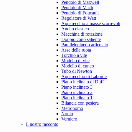
Pendolo di Maxwell
Pendolo di Mach
Pendolo di Foucault
Regolatore di Watt
Apparecchio a masse scorrevoli
Anello elastico
Macchina di rotazione
Doppio cono saliente
Parallelepipedo articolato
Asse della ruota
Torchio a vite
Modello di vite
Modello di cuneo
Tubo di Newton
Apparecchio di Laborde
Piano inclinato di Duff
Piano inclinato 3
Piano inclinato 2
Piano inclinato 1
Bilancia con pesiera
Metronomo
Nonio
Verniero
Il nostro racconto