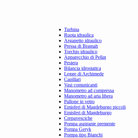
Turbina
Ruota idraulica
Arganetto idraulico
Pressa di Bramah
Torchio idraulico
Apparecchio di Pellat
Pesiera
Bilancia idrostatica
Legge di Archimede
Capillari
Vasi comunicanti
Manometro ad compressa
Manometro ad aria libera
Pallone in vetro
Emisferi di Magdeburgo piccoli
Emisferi di Magdeburgo
Crepavesciche
Pompa aspirante premente
Pompa Geryk
Pompa tipo Bianchi