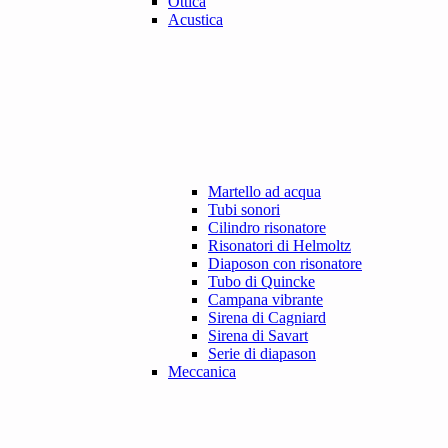
Ottica
Acustica
Martello ad acqua
Tubi sonori
Cilindro risonatore
Risonatori di Helmoltz
Diaposon con risonatore
Tubo di Quincke
Campana vibrante
Sirena di Cagniard
Sirena di Savart
Serie di diapason
Meccanica